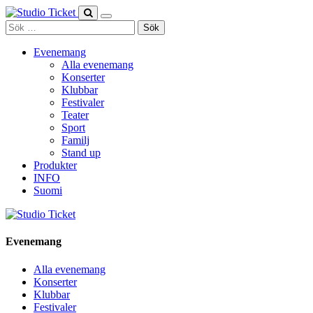
Skip
to
Sök
content
efter:
Evenemang
Alla evenemang
Konserter
Klubbar
Festivaler
Teater
Sport
Familj
Stand up
Produkter
INFO
Suomi
Evenemang
Alla evenemang
Konserter
Klubbar
Festivaler