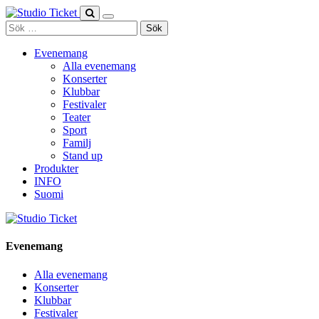
Skip
to
Sök
content
efter:
Evenemang
Alla evenemang
Konserter
Klubbar
Festivaler
Teater
Sport
Familj
Stand up
Produkter
INFO
Suomi
Evenemang
Alla evenemang
Konserter
Klubbar
Festivaler