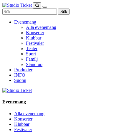
Skip
to
Sök
content
efter:
Evenemang
Alla evenemang
Konserter
Klubbar
Festivaler
Teater
Sport
Familj
Stand up
Produkter
INFO
Suomi
Evenemang
Alla evenemang
Konserter
Klubbar
Festivaler