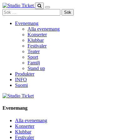
Skip
to
Sök
content
efter:
Evenemang
Alla evenemang
Konserter
Klubbar
Festivaler
Teater
Sport
Familj
Stand up
Produkter
INFO
Suomi
Evenemang
Alla evenemang
Konserter
Klubbar
Festivaler