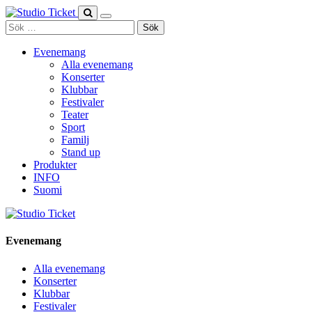
Skip
to
Sök
content
efter:
Evenemang
Alla evenemang
Konserter
Klubbar
Festivaler
Teater
Sport
Familj
Stand up
Produkter
INFO
Suomi
Evenemang
Alla evenemang
Konserter
Klubbar
Festivaler