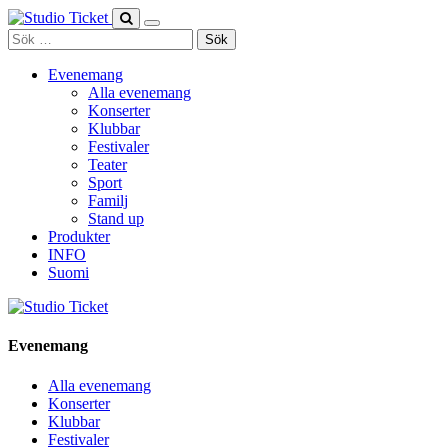
Skip
to
Sök
content
efter:
Evenemang
Alla evenemang
Konserter
Klubbar
Festivaler
Teater
Sport
Familj
Stand up
Produkter
INFO
Suomi
Evenemang
Alla evenemang
Konserter
Klubbar
Festivaler