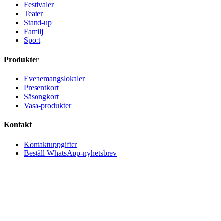
Festivaler
Teater
Stand-up
Familj
Sport
Produkter
Evenemangslokaler
Presentkort
Säsongkort
Vasa-produkter
Kontakt
Kontaktuppgifter
Beställ WhatsApp-nyhetsbrev