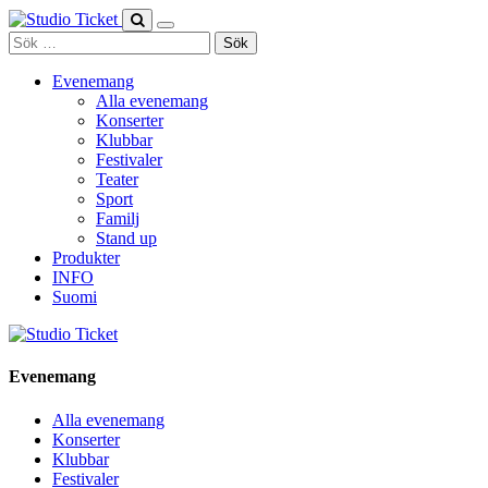
Skip
to
Sök
content
efter:
Evenemang
Alla evenemang
Konserter
Klubbar
Festivaler
Teater
Sport
Familj
Stand up
Produkter
INFO
Suomi
Evenemang
Alla evenemang
Konserter
Klubbar
Festivaler