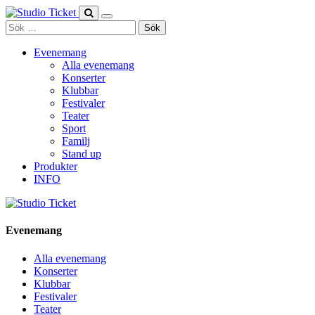
Skip
to
Sök
content
efter:
Evenemang
Alla evenemang
Konserter
Klubbar
Festivaler
Teater
Sport
Familj
Stand up
Produkter
INFO
Evenemang
Alla evenemang
Konserter
Klubbar
Festivaler
Teater