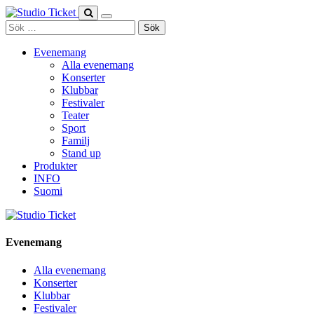
Skip
to
Sök
content
efter:
Evenemang
Alla evenemang
Konserter
Klubbar
Festivaler
Teater
Sport
Familj
Stand up
Produkter
INFO
Suomi
Evenemang
Alla evenemang
Konserter
Klubbar
Festivaler