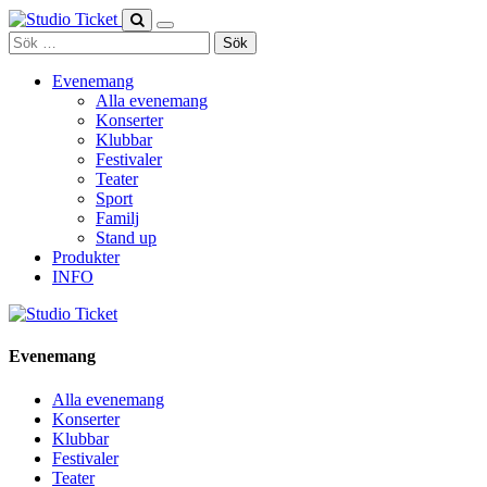
Skip
to
Sök
content
efter:
Evenemang
Alla evenemang
Konserter
Klubbar
Festivaler
Teater
Sport
Familj
Stand up
Produkter
INFO
Evenemang
Alla evenemang
Konserter
Klubbar
Festivaler
Teater