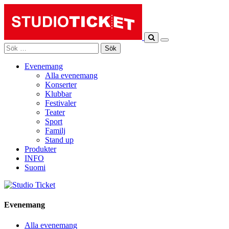
Skip
to
content
Sök
efter:
Evenemang
Alla evenemang
Konserter
Klubbar
Festivaler
Teater
Sport
Familj
Stand up
Produkter
INFO
Suomi
Evenemang
Alla evenemang