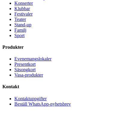
Konserter
Klubbar
Festivaler
Teater
Stand-up
Familj
Sport
Produkter
Evenemangslokaler
Presentkort
Säsongkort
Vasa-produkter
Kontakt
Kontaktuppgifter
Beställ WhatsApp-nyhetsbrev