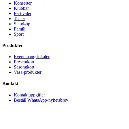
Konserter
Klubbar
Festivaler
Teater
Stand-up
Familj
Sport
Produkter
Evenemangslokaler
Presentkort
Säsongkort
Vasa-produkter
Kontakt
Kontaktuppgifter
Beställ WhatsApp-nyhetsbrev