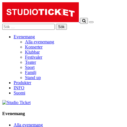
Skip
to
content
Sök
efter:
Evenemang
Alla evenemang
Konserter
Klubbar
Festivaler
Teater
Sport
Familj
Stand up
Produkter
INFO
Suomi
Evenemang
Alla evenemang