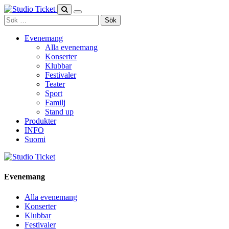
Skip
to
Sök
content
efter:
Evenemang
Alla evenemang
Konserter
Klubbar
Festivaler
Teater
Sport
Familj
Stand up
Produkter
INFO
Suomi
Evenemang
Alla evenemang
Konserter
Klubbar
Festivaler