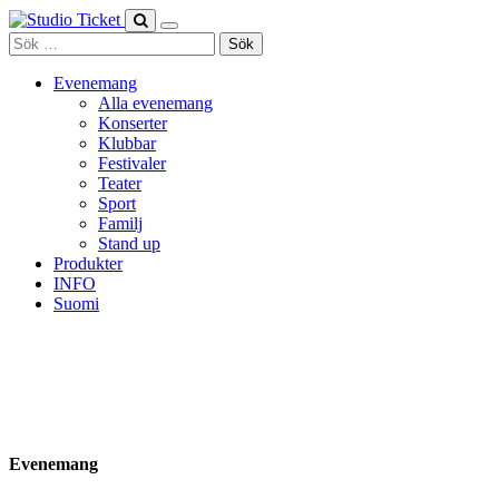
Skip
to
Sök
content
efter:
Evenemang
Alla evenemang
Konserter
Klubbar
Festivaler
Teater
Sport
Familj
Stand up
Produkter
INFO
Suomi
Evenemang