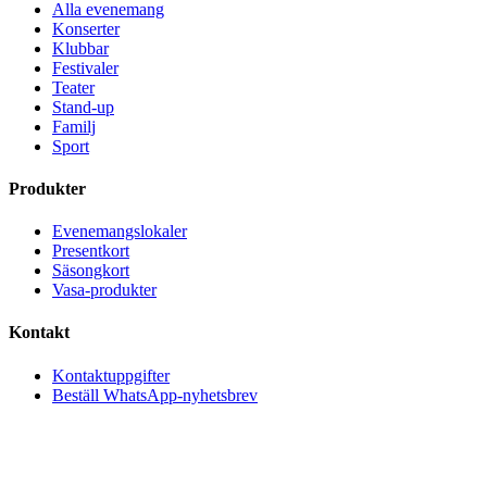
Alla evenemang
Konserter
Klubbar
Festivaler
Teater
Stand-up
Familj
Sport
Produkter
Evenemangslokaler
Presentkort
Säsongkort
Vasa-produkter
Kontakt
Kontaktuppgifter
Beställ WhatsApp-nyhetsbrev