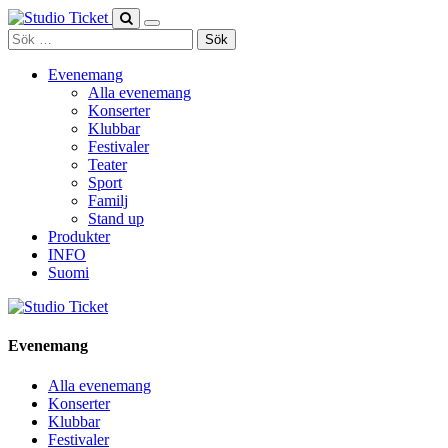
Skip
to
Sök
content
efter:
Evenemang
Alla evenemang
Konserter
Klubbar
Festivaler
Teater
Sport
Familj
Stand up
Produkter
INFO
Suomi
Evenemang
Alla evenemang
Konserter
Klubbar
Festivaler