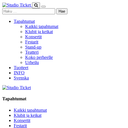
Skip
to
Haku:
content
Tapahtumat
Kaikki tapahtumat
Klubit ja keikat
Konsertit
Festarit
Stand-up
Teatteri
Koko perheelle
Urheilu
Tuotteet
INFO
Svenska
Tapahtumat
Kaikki tapahtumat
Klubit ja keikat
Konsertit
Festarit