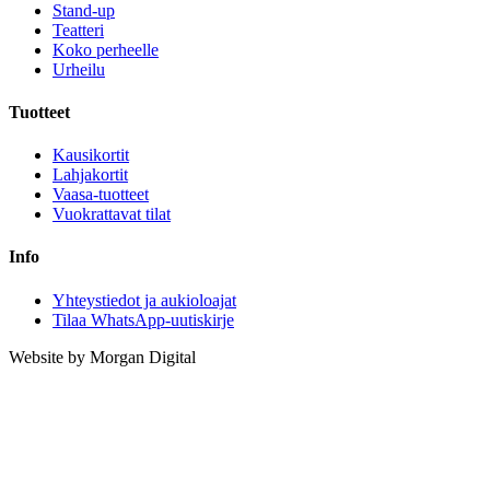
Stand-up
Teatteri
Koko perheelle
Urheilu
Tuotteet
Kausikortit
Lahjakortit
Vaasa-tuotteet
Vuokrattavat tilat
Info
Yhteystiedot ja aukioloajat
Tilaa WhatsApp-uutiskirje
Website by Morgan Digital