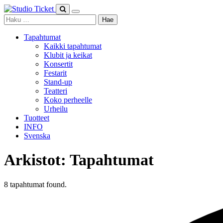
Skip
to
Haku:
content
Tapahtumat
Kaikki tapahtumat
Klubit ja keikat
Konsertit
Festarit
Stand-up
Teatteri
Koko perheelle
Urheilu
Tuotteet
INFO
Svenska
Arkistot:
Tapahtumat
8 tapahtumat found.