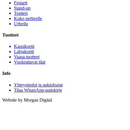
Festarit
Stand-up
Teatteri
Koko perheelle
Urheilu
Tuotteet
Kausikortit
Lahjakortit
Vaasa-tuotteet
Vuokrattavat tilat
Info
Yhteystiedot ja aukioloajat
Tilaa WhatsApp-uutiskirje
Website by Morgan Digital