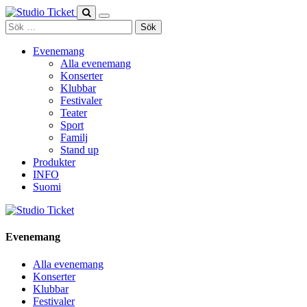
Skip
to
Sök
content
efter:
Evenemang
Alla evenemang
Konserter
Klubbar
Festivaler
Teater
Sport
Familj
Stand up
Produkter
INFO
Suomi
Evenemang
Alla evenemang
Konserter
Klubbar
Festivaler