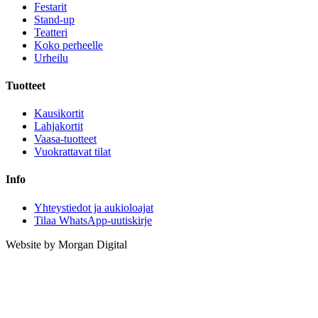
Festarit
Stand-up
Teatteri
Koko perheelle
Urheilu
Tuotteet
Kausikortit
Lahjakortit
Vaasa-tuotteet
Vuokrattavat tilat
Info
Yhteystiedot ja aukioloajat
Tilaa WhatsApp-uutiskirje
Website by Morgan Digital