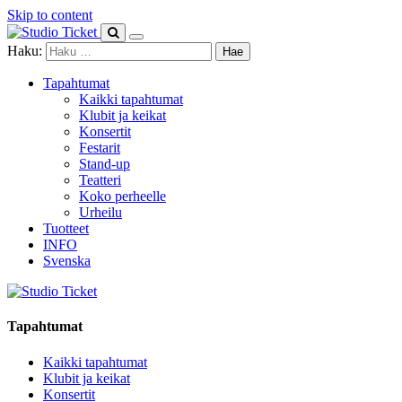
Skip to content
Haku:
Tapahtumat
Kaikki tapahtumat
Klubit ja keikat
Konsertit
Festarit
Stand-up
Teatteri
Koko perheelle
Urheilu
Tuotteet
INFO
Svenska
Tapahtumat
Kaikki tapahtumat
Klubit ja keikat
Konsertit