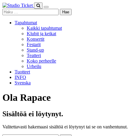
Skip
to
Haku:
content
Tapahtumat
Kaikki tapahtumat
Klubit ja keikat
Konsertit
Festarit
Stand-up
Teatteri
Koko perheelle
Urheilu
Tuotteet
INFO
Svenska
Ola Rapace
Sisältöä ei löytynyt.
Valitettavasti hakemaasi sisältöä ei löytynyt tai se on vanhentunut.