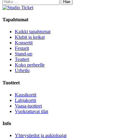
Haku:
Tapahtumat
Kaikki tapahtumat
Klubit ja keikat
Konsertit
Festarit
Stand-up
Teatteri
Koko perheelle
Urheilu
Tuotteet
Kausikortit
Lahjakortit
Vaasa-tuotteet
Vuokrattavat tilat
Info
Yhteystiedot ja aukioloajat