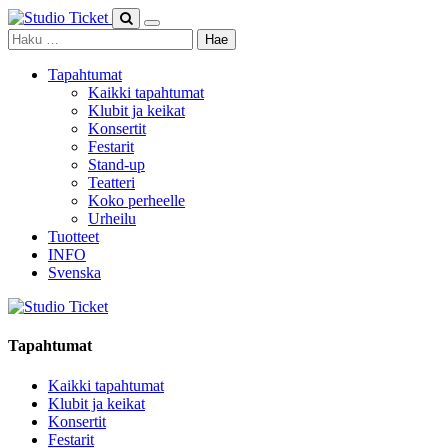
Skip
to
Haku:
content
Tapahtumat
Kaikki tapahtumat
Klubit ja keikat
Konsertit
Festarit
Stand-up
Teatteri
Koko perheelle
Urheilu
Tuotteet
INFO
Svenska
Tapahtumat
Kaikki tapahtumat
Klubit ja keikat
Konsertit
Festarit