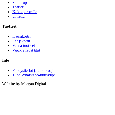
Stand-up
Teatteri
Koko perheelle
Urheilu
Tuotteet
Kausikortit
Lahjakortit
Vaasa-tuotteet
Vuokrattavat tilat
Info
Yhteystiedot ja aukioloajat
Tilaa WhatsApp-uutiskirje
Website by Morgan Digital