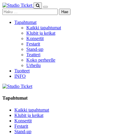
Skip
to
Haku:
content
Tapahtumat
Kaikki tapahtumat
Klubit ja keikat
Konsertit
Festarit
Stand-up
Teatteri
Koko perheelle
Urheilu
Tuotteet
INFO
Tapahtumat
Kaikki tapahtumat
Klubit ja keikat
Konsertit
Festarit
Stand-up