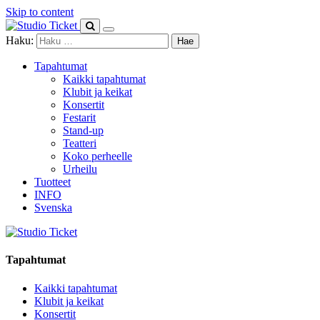
Skip to content
Haku:
Tapahtumat
Kaikki tapahtumat
Klubit ja keikat
Konsertit
Festarit
Stand-up
Teatteri
Koko perheelle
Urheilu
Tuotteet
INFO
Svenska
Tapahtumat
Kaikki tapahtumat
Klubit ja keikat
Konsertit