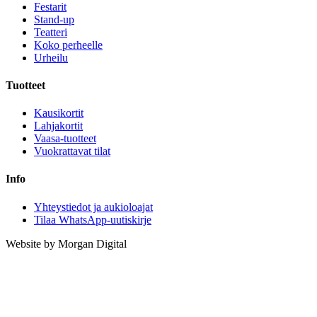
Festarit
Stand-up
Teatteri
Koko perheelle
Urheilu
Tuotteet
Kausikortit
Lahjakortit
Vaasa-tuotteet
Vuokrattavat tilat
Info
Yhteystiedot ja aukioloajat
Tilaa WhatsApp-uutiskirje
Website by Morgan Digital