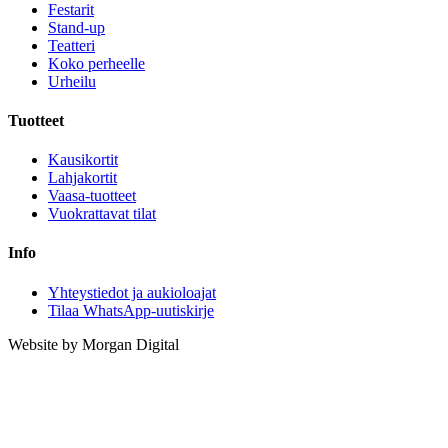
Festarit
Stand-up
Teatteri
Koko perheelle
Urheilu
Tuotteet
Kausikortit
Lahjakortit
Vaasa-tuotteet
Vuokrattavat tilat
Info
Yhteystiedot ja aukioloajat
Tilaa WhatsApp-uutiskirje
Website by Morgan Digital