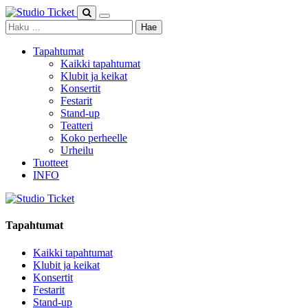
Skip
to
Haku:
content
Tapahtumat
Kaikki tapahtumat
Klubit ja keikat
Konsertit
Festarit
Stand-up
Teatteri
Koko perheelle
Urheilu
Tuotteet
INFO
Tapahtumat
Kaikki tapahtumat
Klubit ja keikat
Konsertit
Festarit
Stand-up