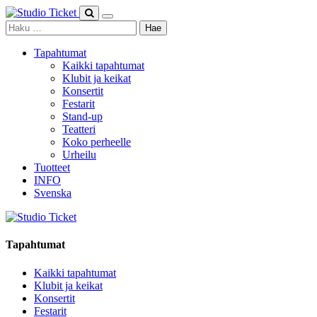
Skip
to
Haku:
content
Tapahtumat
Kaikki tapahtumat
Klubit ja keikat
Konsertit
Festarit
Stand-up
Teatteri
Koko perheelle
Urheilu
Tuotteet
INFO
Svenska
Tapahtumat
Kaikki tapahtumat
Klubit ja keikat
Konsertit
Festarit