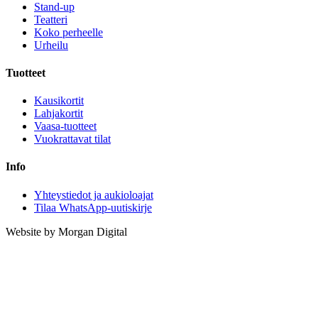
Stand-up
Teatteri
Koko perheelle
Urheilu
Tuotteet
Kausikortit
Lahjakortit
Vaasa-tuotteet
Vuokrattavat tilat
Info
Yhteystiedot ja aukioloajat
Tilaa WhatsApp-uutiskirje
Website by Morgan Digital