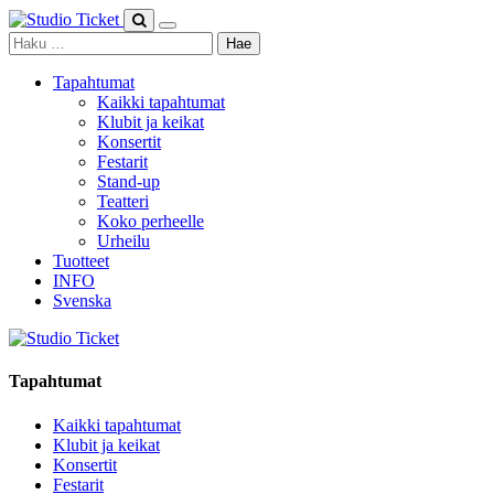
Skip
to
Haku:
content
Tapahtumat
Kaikki tapahtumat
Klubit ja keikat
Konsertit
Festarit
Stand-up
Teatteri
Koko perheelle
Urheilu
Tuotteet
INFO
Svenska
Tapahtumat
Kaikki tapahtumat
Klubit ja keikat
Konsertit
Festarit