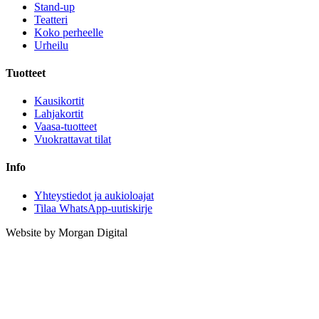
Stand-up
Teatteri
Koko perheelle
Urheilu
Tuotteet
Kausikortit
Lahjakortit
Vaasa-tuotteet
Vuokrattavat tilat
Info
Yhteystiedot ja aukioloajat
Tilaa WhatsApp-uutiskirje
Website by Morgan Digital