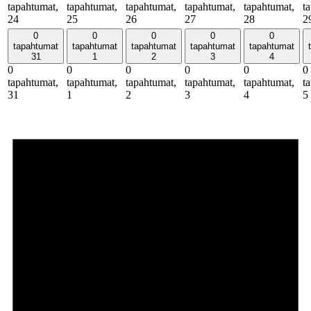
tapahtumat,
tapahtumat,
tapahtumat,
tapahtumat,
tapahtumat,
t
24
25
26
27
28
2
0
0
0
0
0
tapahtumat
tapahtumat
tapahtumat
tapahtumat
tapahtumat
31
1
2
3
4
0
0
0
0
0
0
tapahtumat,
tapahtumat,
tapahtumat,
tapahtumat,
tapahtumat,
t
31
1
2
3
4
5