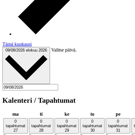
Tämä kuukausi
Valitse päivä.
09/08/2026
elokuu 2026
Kalenteri / Tapahtumat
maanantai
tiistai
keskiviikko
torstai
perjant
ma
ti
ke
to
pe
0
0
0
0
0
tapahtumat
tapahtumat
tapahtumat
tapahtumat
tapahtumat
27
28
29
30
31