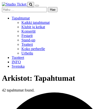
Skip
to
Haku:
content
Tapahtumat
Kaikki tapahtumat
Klubit ja keikat
Konsertit
Festarit
Stand-up
Teatteri
Koko perheelle
Urheilu
Tuotteet
INFO
Svenska
Arkistot:
Tapahtumat
42 tapahtumat found.