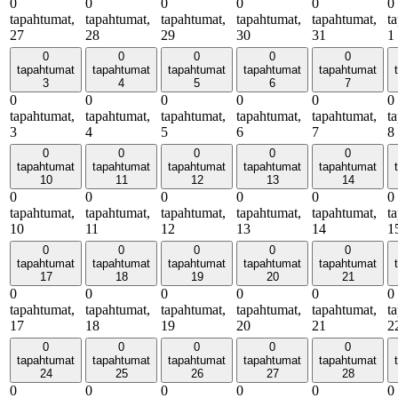
0
0
0
0
0
0
tapahtumat,
tapahtumat,
tapahtumat,
tapahtumat,
tapahtumat,
t
27
28
29
30
31
1
0
0
0
0
0
tapahtumat
tapahtumat
tapahtumat
tapahtumat
tapahtumat
3
4
5
6
7
0
0
0
0
0
0
tapahtumat,
tapahtumat,
tapahtumat,
tapahtumat,
tapahtumat,
t
3
4
5
6
7
8
0
0
0
0
0
tapahtumat
tapahtumat
tapahtumat
tapahtumat
tapahtumat
10
11
12
13
14
0
0
0
0
0
0
tapahtumat,
tapahtumat,
tapahtumat,
tapahtumat,
tapahtumat,
t
10
11
12
13
14
1
0
0
0
0
0
tapahtumat
tapahtumat
tapahtumat
tapahtumat
tapahtumat
17
18
19
20
21
0
0
0
0
0
0
tapahtumat,
tapahtumat,
tapahtumat,
tapahtumat,
tapahtumat,
t
17
18
19
20
21
2
0
0
0
0
0
tapahtumat
tapahtumat
tapahtumat
tapahtumat
tapahtumat
24
25
26
27
28
0
0
0
0
0
0