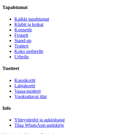
Tapahtumat
Kaikki tapahtumat
Klubit ja keikat
Konsertit
Festarit
Stand-up
Teatteri
Koko perheelle
Urheilu
Tuotteet
Kausikortit
Lahjakortit
Vaasa-tuotteet
Vuokrattavat tilat
Info
Yhteystiedot ja aukioloajat
Tilaa WhatsApp-uutiskirje