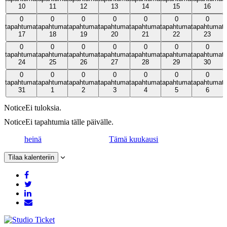
10
11
12
13
14
15
16
10
11
12
13
14
15
16
0
0
0
0
0
0
0
0
0
0
0
0
0
0
tapahtumat
tapahtumat,
tapahtumat
tapahtumat,
tapahtumat
tapahtumat,
tapahtumat
tapahtumat,
tapahtumat
tapahtumat,
tapahtumat
tapahtumat,
tapahtumat
tapahtumat
17
18
19
20
21
22
23
17
18
19
20
21
22
23
0
0
0
0
0
0
0
0
0
0
0
0
0
0
tapahtumat
tapahtumat,
tapahtumat
tapahtumat,
tapahtumat
tapahtumat,
tapahtumat
tapahtumat,
tapahtumat
tapahtumat,
tapahtumat
tapahtumat,
tapahtumat
tapahtumat
24
25
26
27
28
29
30
24
25
26
27
28
29
30
0
0
0
0
0
0
0
0
0
0
0
0
0
0
tapahtumat
tapahtumat,
tapahtumat
tapahtumat,
tapahtumat
tapahtumat,
tapahtumat
tapahtumat,
tapahtumat
tapahtumat,
tapahtumat
tapahtumat,
tapahtumat
tapahtumat
31
1
2
3
4
5
6
31
1
2
3
4
5
6
Notice
Ei tuloksia.
Notice
Ei tapahtumia tälle päivälle.
heinä
Tämä kuukausi
Tilaa kalenteriin