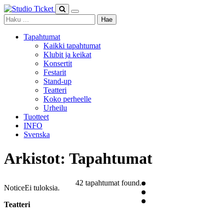
Skip
to
Haku:
content
Tapahtumat
Kaikki tapahtumat
Klubit ja keikat
Konsertit
Festarit
Stand-up
Teatteri
Koko perheelle
Urheilu
Tuotteet
INFO
Svenska
Arkistot:
Tapahtumat
42 tapahtumat found.
Notice
Ei tuloksia.
Teatteri