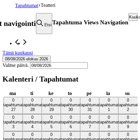
Teatteri
Tapahtumat
Kuuka
Tapahtuma Views Navigation
 navigointi
Etsi
Tämä kuukausi
08/08/2026
elokuu 2026
Valitse päivä.
Kalenteri / Tapahtumat
maanantai
tiistai
keskiviikko
torstai
perjantai
lauantai
sunn
ma
ti
ke
to
pe
la
su
0
0
0
0
0
0
0
0
0
0
0
0
0
0
tapahtumat
tapahtumat,
tapahtumat
tapahtumat,
tapahtumat
tapahtumat,
tapahtumat
tapahtumat,
tapahtumat
tapahtumat,
tapahtumat
tapahtumat,
tapahtumat
tapahtumat
27
28
29
30
31
1
2
27
28
29
30
31
1
2
0
0
0
0
0
0
0
0
0
0
0
0
0
0
tapahtumat
tapahtumat,
tapahtumat
tapahtumat,
tapahtumat
tapahtumat,
tapahtumat
tapahtumat,
tapahtumat
tapahtumat,
tapahtumat
tapahtumat,
tapahtumat
tapahtumat
3
4
5
6
7
8
9
3
4
5
6
7
8
9
0
0
0
0
0
0
0
0
0
0
0
0
0
0
tapahtumat
tapahtumat,
tapahtumat
tapahtumat,
tapahtumat
tapahtumat,
tapahtumat
tapahtumat,
tapahtumat
tapahtumat,
tapahtumat
tapahtumat,
tapahtumat
tapahtumat