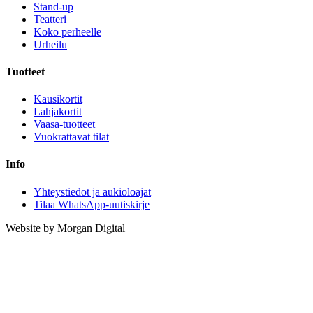
Stand-up
Teatteri
Koko perheelle
Urheilu
Tuotteet
Kausikortit
Lahjakortit
Vaasa-tuotteet
Vuokrattavat tilat
Info
Yhteystiedot ja aukioloajat
Tilaa WhatsApp-uutiskirje
Website by Morgan Digital