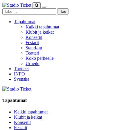
Skip
to
Haku:
content
Tapahtumat
Kaikki tapahtumat
Klubit ja keikat
Konsertit
Festarit
Stand-up
Teatteri
Koko perheelle
Urheilu
Tuotteet
INFO
Svenska
Tapahtumat
Kaikki tapahtumat
Klubit ja keikat
Konsertit
Festarit